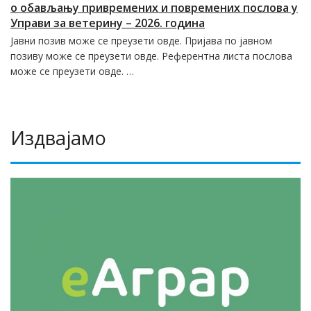
о обављању привремених и повремених послова у
Управи за ветерину – 2026. година
Јавни позив може се преузети овде. Пријава по јавном
позиву може се преузети овде. Референтна листа послова
може се преузети овде. …
Издвајамо