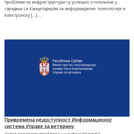
проблеми на инфраструктури су успешно отклоњени у
сарадњи са Канцеларијом за информационе технологије и
електронску […] …
Привремена недоступност Информационог
система Управе за ветерину
Услед техничких проблема на инфраструктури,