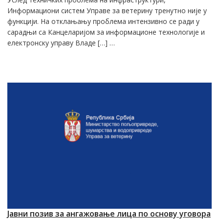
Информациони систем Управе за ветерину тренутно није у
функцији. На отклањању проблема интензивно се ради у
сарадњи са Канцеларијом за информационе технологије и
електронску управу Владе […] …
Јавни позив за ангажовање лица по основу уговора