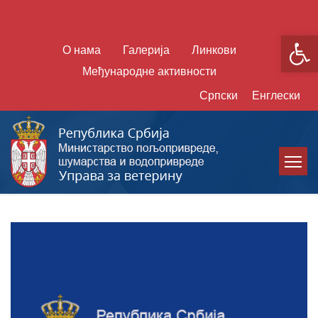
Open
О нама
Галерија
Линкови
Међународне активности
Српски
Енглески