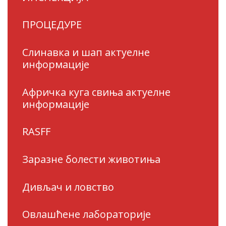
ПРОЦЕДУРЕ
Слинавка и шап актуелне
информације
Афричка куга свиња актуелне
информације
RASFF
Заразне болести животиња
Дивљач и ловство
Овлашћене лабораторије