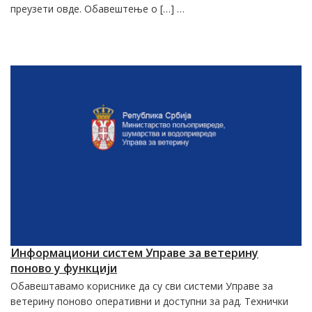
преузети овде. Обавештење о […] …
Информациони систем Управе за ветерину
поново у функцији
Обавештавамо кориснике да су сви системи Управе за
ветерину поново оперативни и доступни за рад. Технички