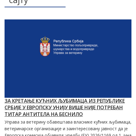
ЗА КРЕТАЊЕ КУЋНИХ ЉУБИМАЦА ИЗ РЕПУБЛИКЕ
СРБИЈЕ У ЕВРОПСКУ УНИЈУ ВИШЕ НИЈЕ ПОТРЕБАН
ТИТАР АНТИТЕЛА НА БЕСНИЛО
Управа за ветерину обавештава власнике кућних љубимаца,
ветеринарске организације и заинтересовану јавност да је
Европска комисија објавила: уредбу (ЕУ) 2026/1169 од 1. јуна