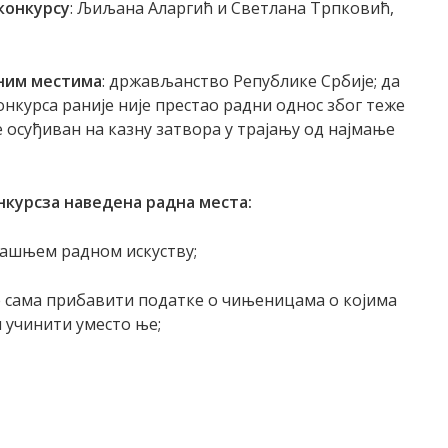
конкурсу
: Љиљана Аларгић и Светлана Трпковић,
дним местима
: држављанство Републике Србије; да
конкурса раније није престао радни однос због теже
е осуђиван на казну затвора у трајању од најмање
нкурс
за наведена радна места:
дашњем радном искуству;
 ће сама прибавити податке о чињеницама о којима
н учинити уместо ње;