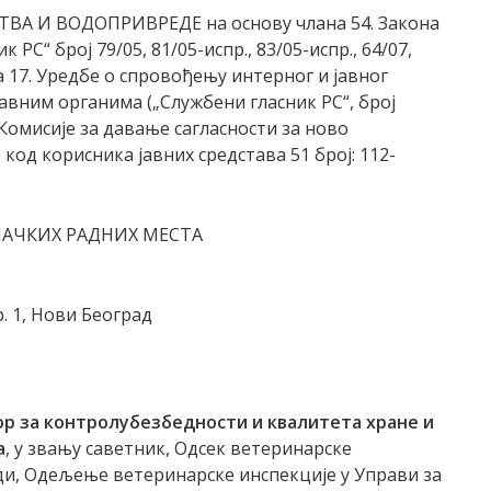
 И ВОДОПРИВРЕДЕ на основу члана 54. Закона
С“ број 79/05, 81/05-испр., 83/05-испр., 64/07,
ана 17. Уредбе о спровођењу интерног и јавног
вним органима („Службени гласник РС“, број
Комисије за давање сагласности за ново
д корисника јавних средстава 51 број: 112-
АЧКИХ РАДНИХ МЕСТА
. 1, Нови Београд
ор
за контролу
безбедности и квалитета хране и
а
, у звању саветник, Одсек ветеринарске
ди, Одељење ветеринарске инспекције у Управи за