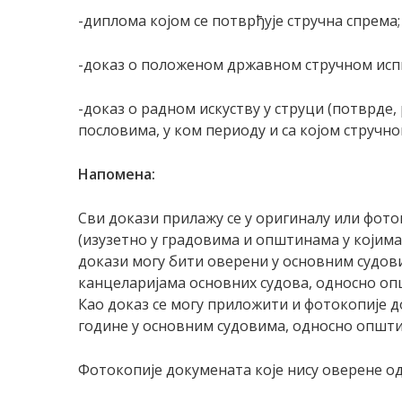
-диплома којом се потврђује стручна спрема;
-доказ о положеном државном стручном испи
-доказ о радном искуству у струци (потврде,
пословима, у ком периоду и са којом стручно
Напомен
а
:
Сви докази прилажу се у оригиналу или фоток
(изузетно у градовима и општинама у којим
докази могу бити оверени у основним судов
канцеларијама основних судова, односно оп
Као доказ се могу приложити и фотокопије до
године у основним судовима, односно општи
Фотокопије докумената које нису оверене од