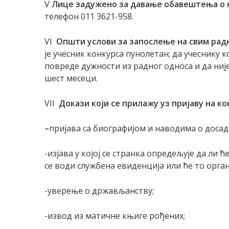
V
Лице задужено за давање обавештења о 
телефон 011 3621-958.
VI
Општи услови за запослење на свим ра
је учесник конкурса пунолетан; да учеснику 
повреде дужности из радног односа и да ниј
шест месеци.
VII
Докази који се прилажу
уз пријаву
на ко
–
пријава са биографијом и наводима о доса
-изјава у којој се странка опредељује да ли
се води службена евиденција или ће то орга
-уверење о држављанству;
-извод из матичне књиге рођених;