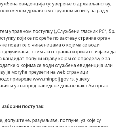
лужбена евиденција су: уверење о држављанству,
 положеном државном стручном испиту за рад у
тем управном поступку („Службени гласник РС“, бр.
поступку који се покреће по захтеву странке орган
чне податке о чињеницама о којима се води
а одлучивање, осим ако странка изричито изјави да
а кандидат попуни изјаву којом се опредељује за
податке о којима се води службена евиденција или
аву је могуће преузети на web страници
допривреде www.minpolj.gov.rs, у делу
авити уз напред наведене доказе како би орган
и изборни поступак
:
, допуштене, разумљиве, потпуне, уз које су