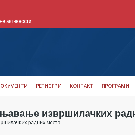
не активности
ОКУМЕНТИ
РЕГИСТРИ
КОНТАКТ
ПРОГРАМИ
пуњавање извршилачких рад
вршилачких радних места