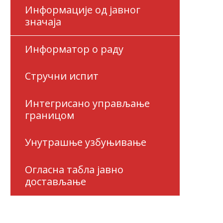
Информације од јавног
значаја
Информатор о раду
Стручни испит
Интегрисано управљање
границом
Унутрашње узбуњивање
Огласна табла јавно
достављање