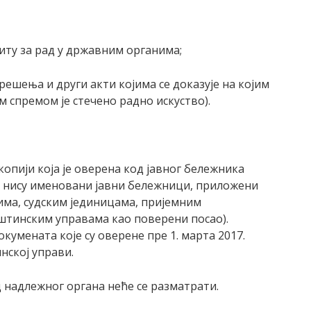
ту за рад у државним органима;
 решења и други акти којима се доказује на којим
м спремом је стечено радно искуство).
опији која је оверена код јавног бележника
а нису именовани јавни бележници, приложени
има, судским јединицама, пријемним
штинским управама као поверени посао).
кумената које су оверене пре 1. марта 2017.
нскоj управи.
 надлежног органа неће се разматрати.