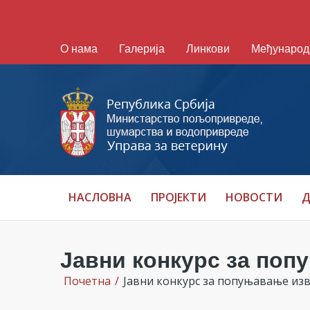
О нама
Галерија
Линкови
Међународ
НАСЛОВНА
ПРОЈЕКТИ
НОВОСТИ
Д
Јавни конкурс за по
Почетна
/
Јавни конкурс за попуњавање из