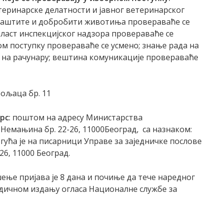
теринарске делатности и јавног ветеринарског
 заштите и добробити животиња провераваће се
ласт инспекцијског надзора провераваће се
м поступку провераваће се усмено; знање рада на
 на рачунару; вештина комуникације провераваће
вољаца бр. 11
урс
: поштом на адресу Министарства
емањина бр. 22-26, 11000Београд, са назнаком:
огућа је на писарници Управе за заједничке послове
6, 11000 Београд.
шење пријава је 8 дана и почиње да тече наредног
дичном издању огласа Националне службе за