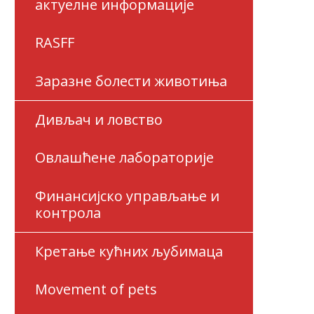
актуелне информације
RASFF
Заразне болести животиња
Дивљач и ловство
Овлашћене лабораторије
Финансијско управљање и
контрола
Кретање кућних љубимаца
Movement of pets