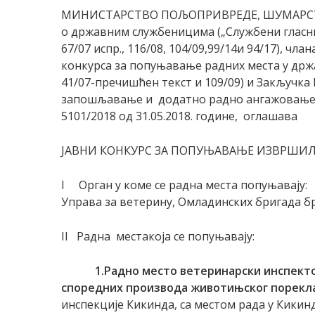
МИНИСТАРСТВО ПОЉОПРИВРЕДЕ, ШУМАРСТВА
о државним службеницима („Службени гласник Р
67/07 испр., 116/08, 104/09,99/14и 94/17), чл
конкурса за попуњавање радних места у држа
41/07-пречишћен текст и 109/09) и Закључка 
запошљавање и додатно радно ангажовање ко
5101/2018 од 31.05.2018. године, оглашава
ЈАВНИ КОНКУРС ЗА ПОПУЊАВАЊЕ ИЗВРШИЛ
I Орган у коме се радна места попуњавају:
Управа за ветерину, Омладинских бригада бр
II Радна местакоја се попуњавају:
1.
Радно место
ветеринарски инспект
споредних производа животињског порекл
инспекције Кикинда, са местом рада у Кикин