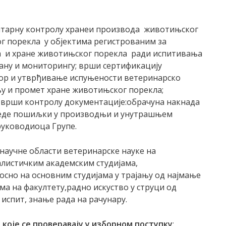
тарну контролу хранеи производа животињског
г порекла у објектима регистрованим за
а и хране животињског порекла ради испитивања
ану и мониторингу; врши сертификацију
зор и утврђивање испуњености ветеринарско
њу и промет хране животињског порекла;
 врши контролу документациje:обрачуна накнада
леде пошиљки у производњи и унутрашњем
руководиоца Групе.
научне области ветеринарске науке на
алистичким академским студијама,
осно на основним студијама у трајању од најмање
ма на факултету,радно искуство у струци од
испит, знање рада на рачунару.
које се проверавају у изборном поступку
: