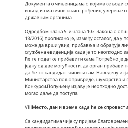
Документа о чињеницама о којима се води с
извод из матичне књиге рођених, уверење о
државним органима
Одредбом члана 9. и члана 103. Закона о опш
18/2016) прописано је, између осталог, да у 
може да врши увид, прибавља и обрађује ли
службена евиденција када је то неопходно з
ће те податке прибавити сама.Потребно је д
једну од две могућности, да орган прибави 
да ће то кандидат чинити сам. Наведену изј
Министарства пољопривреде, шумарства и во
Конкурси.Попуњену изјаву је неопходно дост
могао даље да поступа.
VIII
Место, дан и време када ће се спровест
Са кандидатима чије су пријаве благовремене