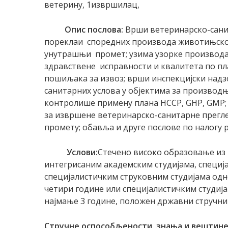
ветерину, 1извршилац,
Опис послова:
Врши ветеринарско-сани
пореклаи споредних производа животињско
унутрашњи промет; узима узорке производ
здравствене исправности и квалитета по пл
пошиљака за извоз; врши инспекцијски над
санитарних услова у објектима за производ
контролише примену плана НССР, GHP, GMP;
за извршене ветеринарско-санитарне прег
промету; обавља и друге послове по налогу 
Услови:
Стечено високо образовање из 
интегрисаним академским студијама, специј
специјалистичким струковним студијама одн
четири године или специјалистичким студија
најмање 3 године, положен државни стручни 
Стручне оспособљености, знања и вештине 