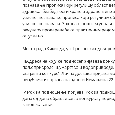
познавање прописа који регулишу област ве
здравља, безбедности хране и здравствене
усмено; познавање прописа који регулишу об
усмено; познавање Закона о општем управно
рачунару провераваће се практичним радом
се усмено.
Место рада:Кикинда, ул. Трг српских доборо
III
Aдреса на коју се поднос
е
пријав
е
за конк
пољопривреде, шумарства и водопривреде, Н
„За јавни конкурс“. Лична достава пријава м
републичких органа на адреси Немањина 22-2
IV
Рок за подношење пријава
: Рок за подно
дана од дана објављивања конкурса у перио
запошљавање.