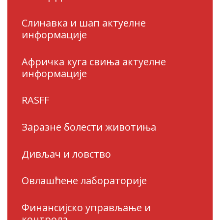
Слинавка и шап актуелне
информације
Афричка куга свиња актуелне
информације
RASFF
Заразне болести животиња
Дивљач и ловство
Овлашћене лабораторије
Финансијско управљање и
контрола