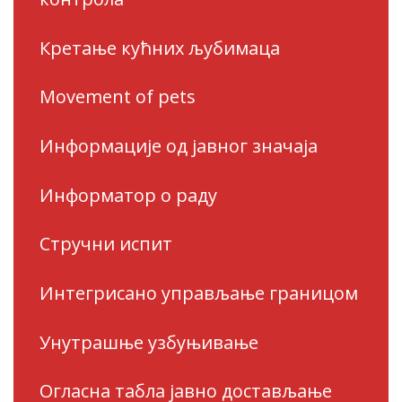
Кретање кућних љубимаца
Movement of pets
Информације од јавног значаја
Информатор о раду
Стручни испит
Интегрисано управљање границом
Унутрашње узбуњивање
Огласна табла јавно достављање