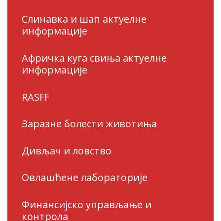
Слинавка и шап актуелне
информације
Афричка куга свиња актуелне
информације
RASFF
Заразне болести животиња
Дивљач и ловство
Овлашћене лабораторије
Финансијско управљање и
контрола