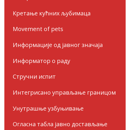
Кретање кућних љубимаца
Movement of pets
Информације од јавног значаја
Информатор о раду
Стручни испит
Интегрисано управљање границом
Унутрашње узбуњивање
Огласна табла јавно достављање