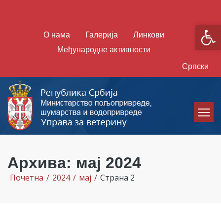
Open
О нама
Галерија
Линкови
Међународне активности
Српски
Архива: мај 2024
Почетна
/
2024
/
мај
/
Страна 2