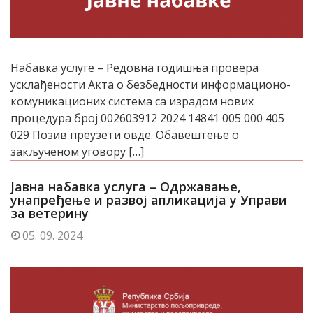
Набавка услуге – Редовна годишња провера
усклађености Акта о безбедности информационо-
комуникационих система са израдом нових
процедура број 002603912 2024 14841 005 000 405
029 Позив преузети овде. Обавештење о
закљученом уговору […]
Јавна набавка услуга – Одржавање,
унапређење и развој апликација у Управи
за ветерину
05.
09. 2024