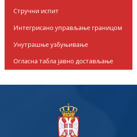
Стручни испит
Интегрисано управљање границом
Унутрашње узбуњивање
Огласна табла јавно достављање