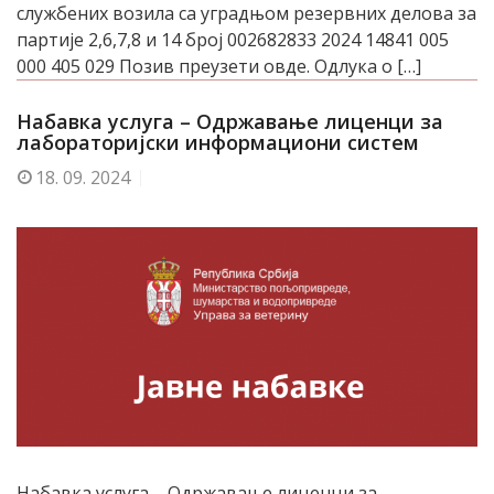
службених возила са уградњом резервних делова за
партије 2,6,7,8 и 14 број 002682833 2024 14841 005
000 405 029 Позив преузети овде. Одлука о […]
Набавка услуга – Одржавање лиценци за
лабораторијски информациони систем
18.
09. 2024
Набавка услуга – Одржавање лиценци за