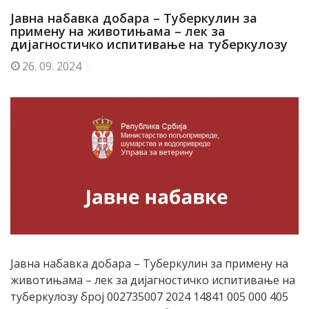
Jавна набавка добара – Туберкулин за
примену на животињама – лек за
дијагностичко испитивање на туберкулозу
26.
09. 2024
Jавна набавка добара – Туберкулин за примену на
животињама – лек за дијагностичко испитивање на
туберкулозу број 002735007 2024 14841 005 000 405