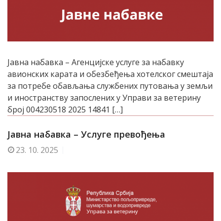
Јавна набавка – Агенцијске услуге за набавку
авионских карата и обезбеђења хотелског смештаја
за потребе обављања службених путовања у земљи
и иностранству запослених у Управи за ветерину
број 004230518 2025 14841 […]
Јавна набавка – Услуге превођења
23.
10. 2025