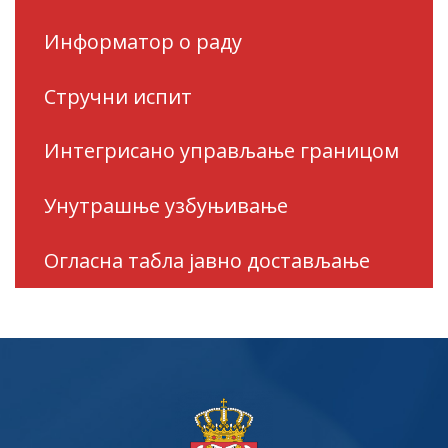
Информатор о раду
Стручни испит
Интегрисано управљање границом
Унутрашње узбуњивање
Огласна табла јавно достављање