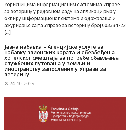
корисницима информационим системима Управе
за ветерину у редовном раду на апликацијама у
оквиру информационог система и одржавање и
ажурирање сајта Управе за ветерину број 003334722
[…]
Јавна набавка – Агенцијске услуге за
набавку авионских карата и обезбеђења
хотелског смештаја за потребе обављања
службених путовања у земљи и
иностранству запослених у Управи за
ветерину
24.
10. 2025