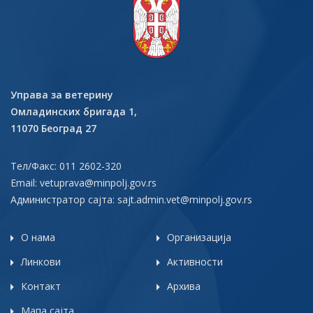
Управа за ветерину
Омладинских бригада 1,
11070 Београд 27
Тел/Факс: 011 2602-320
Email:
vetuprava@minpolj.gov.rs
Администратор сајта:
sajt.admin.vet@minpolj.gov.rs
О нама
Организација
Линкови
Активности
Контакт
Архива
Мапа сајта