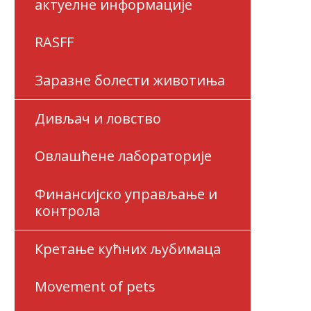
актуелне информације
RASFF
Заразне болести животиња
Дивљач и ловство
Овлашћене лабораторије
Финансијско управљање и
контрола
Кретање кућних љубимаца
Movement of pets