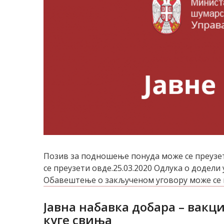
Позив за подношење понуда може се преузет
се преузети овде.25.03.2020 Одлука о додели
Обавештење о закљученом уговору може се пр
Јавна набавка добара – вакц
куге свиња