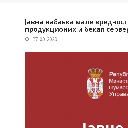
Jавнa набавкa мале вредност
продукционих и бекап серв
27.
03. 2020