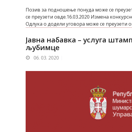
Позив за подношење понуда може се преузет
се преузети овде.16.03.2020 Измена конкурсн
Одлука о додели уговора може се преузети о
Jавна набавка – услуга штам
љубимце
06.
03. 2020