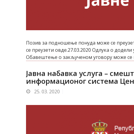
Позив за подношење понуда може се преузет
се преузети овде.27.03.2020 Одлука о додели
Обавештење о закљученом уговору може се пр
Јавна набавка услуга – смеш
информационог система Цен
25.
03. 2020