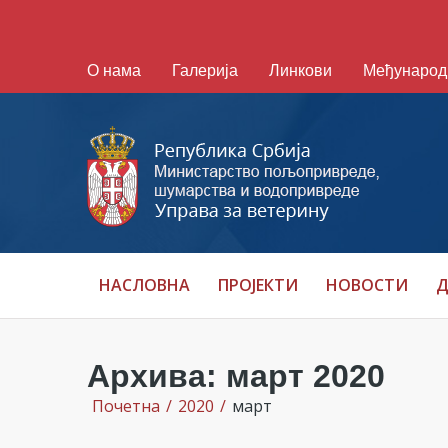
О нама
Галерија
Линкови
Међународ
НАСЛОВНА
ПРОЈЕКТИ
НОВОСТИ
Д
Архива: март 2020
Почетна
/
2020
/
март