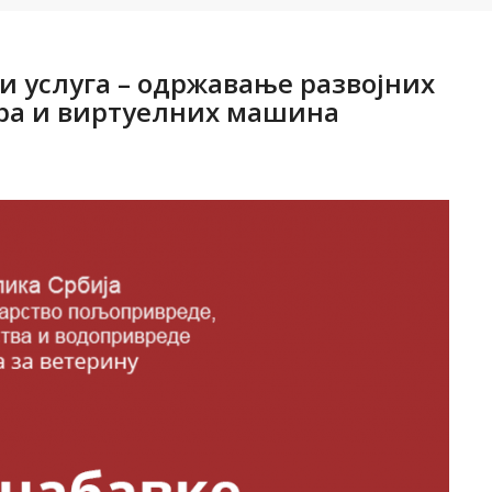
и услуга – oдржавање развојних
ера и виртуелних машина