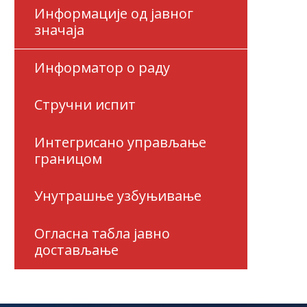
Информације од јавног
значаја
Информатор о раду
Стручни испит
Интегрисано управљање
границом
Унутрашње узбуњивање
Огласна табла јавно
достављање