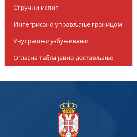
Стручни испит
Интегрисано управљање границом
Унутрашње узбуњивање
Огласна табла јавно достављање