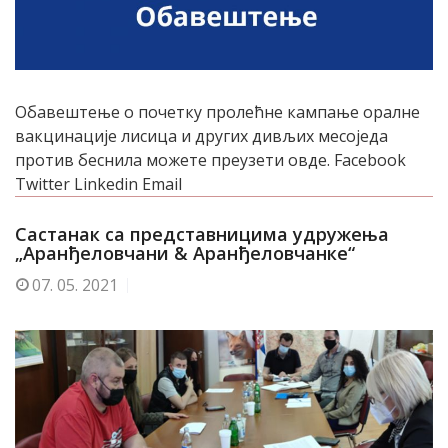
Обавештење о почетку пролећне кампање оралне
вакцинације лисица и других дивљих месоједа
против беснила можете преузети овде. Facebook
Twitter Linkedin Email
Састанак са представницима удружења
„Aранђеловчани & Aранђеловчанке“
07.
05. 2021