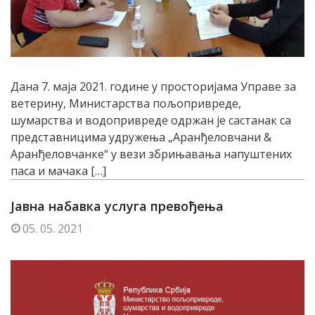
Дана 7. маја 2021. године у просторијама Управе за
ветерину, Министарства пољопривреде,
шумарства и водопривреде одржан је састанак са
представницима удружења „Аранђеловчани &
Аранђеловчанке“ у вези збрињавања напуштених
паса и мачака […]
Јавна набавка услуга превођења
05.
05. 2021