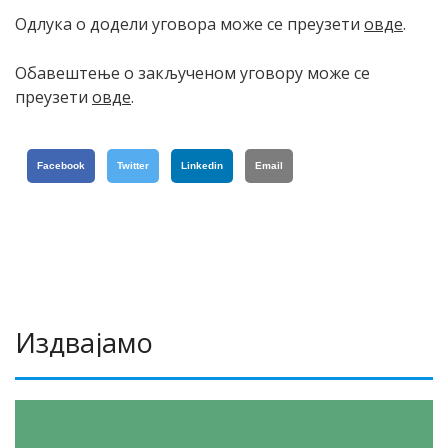
Одлука о додели уговора може се преузети
oвдe
.
Обавештење о закљученом уговору може се
преузети
oвдe
.
Facebook
Twitter
Linkedin
Email
Издвајамо