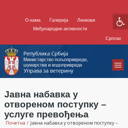
Open
О нама
Галерија
Линкови
Међународне активности
Српски
Јавна набавка у
отвореном поступку –
услуге превођења
Почетна
/
Јавна набавка у отвореном поступку –