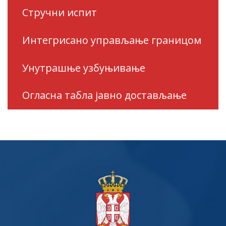
Стручни испит
Интегрисано управљање границом
Унутрашње узбуњивање
Огласна табла јавно достављање