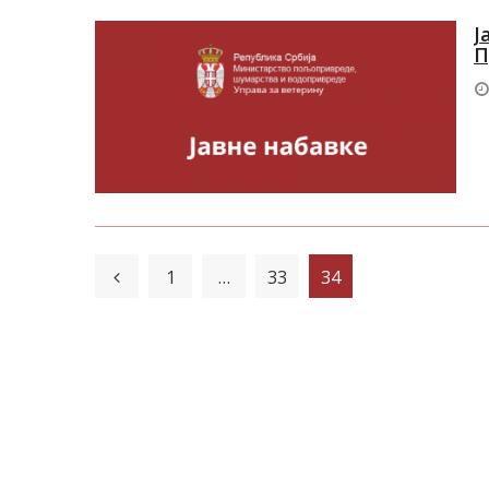
Ј
П
1
…
33
34