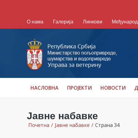
О нама
Галерија
Линкови
Међународ
НАСЛОВНА
ПРОЈЕКТИ
НОВОСТИ
Д
Јавне набавке
Почетна
/
Јавне набавке
/
Страна 34