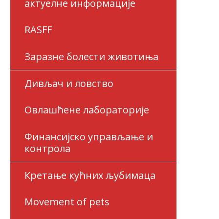
актуелне информације
RASFF
Заразне болести животиња
Дивљач и ловство
Овлашћене лабораторије
Финансијско управљање и
контрола
Кретање кућних љубимаца
Movement of pets