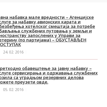
авна набавка мале вредности – Агенцијске
слуге за набавку авионских карата и
безбеђења хотелског смештаја за потребе
бављања службених путовања у земљи и
ностранству запослених у Управи за
етерину (по партијама) – ОБУСТАВЉЕН
ОСТУПАК
24.
02. 2016
ретходно обавештење за јавну набавку –
слуге сервисирања и одржавања службених
озила са уградњом резервних делова
ожете преузети овде.
05.
02. 2016