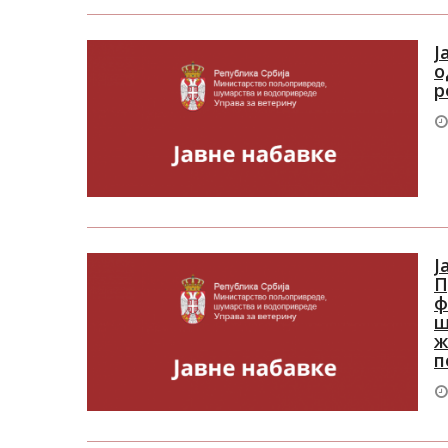
Ј
о
р
Ј
П
ф
ш
ж
п