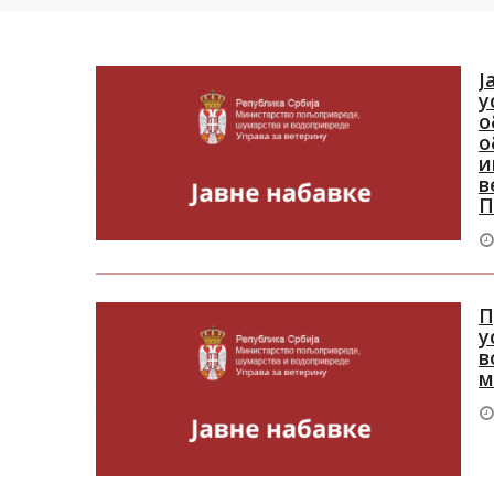
Ј
у
о
о
и
в
П
П
у
в
м