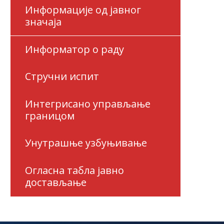
Информације од јавног
значаја
Информатор о раду
Стручни испит
Интегрисано управљање
границом
Унутрашње узбуњивање
Огласна табла јавно
достављање