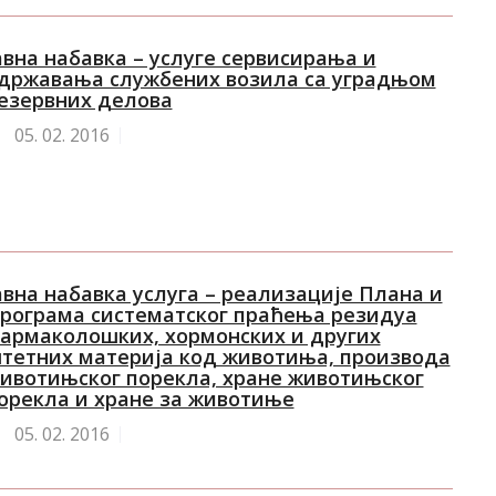
авна набавка – услуге сервисирања и
државања службених возила са уградњом
езервних делова
05.
02. 2016
авнa набавкa услуга – реализације Плана и
рограма систематског праћења резидуа
армаколошких, хормонских и других
тетних материја код животиња, производа
ивотињског порекла, хране животињског
орекла и хране за животиње
05.
02. 2016