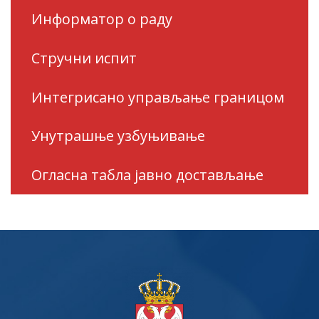
Информатор о раду
Стручни испит
Интегрисано управљање границом
Унутрашње узбуњивање
Огласна табла јавно достављање