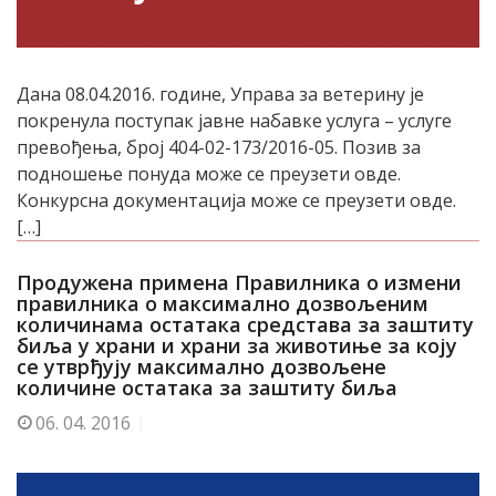
Дана 08.04.2016. године, Управа за ветерину је
покренула поступак јавне набавке услуга – услуге
превођења, број 404-02-173/2016-05. Пoзив зa
пoднoшeњe пoнудa мoжe сe прeузeти oвдe.
Кoнкурснa дoкумeнтaциja мoжe сe прeузeти oвдe.
[…]
Продужена примена Правилника о измени
правилника о максимално дозвољеним
количинама остатака средстава за заштиту
биља у храни и храни за животиње за коју
се утврђују максимално дозвољене
количине остатака за заштиту биља
06.
04. 2016