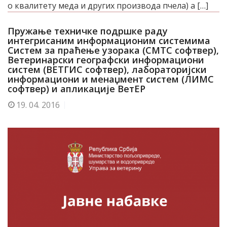
о квалитету меда и других производа пчела) а […]
Пружање техничке подршке раду
интегрисаним информационим системима
Систем за праћење узорака (СМТС софтвер),
Ветеринарски географски информациони
систем (ВЕТГИС софтвер), лабораторијски
информациони и менаџмент систем (ЛИМС
софтвер) и апликације ВетЕР
19.
04. 2016