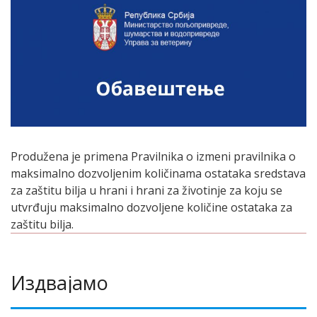
Produžena je primena Pravilnika o izmeni pravilnika o
maksimalno dozvolјenim količinama ostataka sredstava
za zaštitu bilјa u hrani i hrani za životinje za koju se
utvrđuju maksimalno dozvolјene količine ostataka za
zaštitu bilјa.
Издвајамо