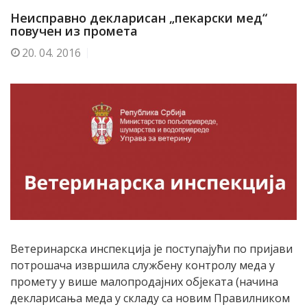
Неисправно декларисан „пекарски мед“
повучен из промета
20.
04. 2016
Ветеринарска инспекција је поступајући по пријави
потрошача извршила службену контролу меда у
промету у више малопродајних објеката (начина
декларисања меда у складу са новим Правилником