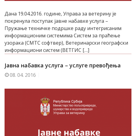
Дана 19.04.2016. године, Управа за ветерину је
покренула поступак јавне набавке услуга –
Пружање техничке подршке раду интегрисаним
информационим системима Систем за праћење
узорака (СМТС софтвер), Ветеринарски географски
информациони систем (ВЕТГИС […]
Јавна набавка услуга – услуге превођења
08.
04. 2016