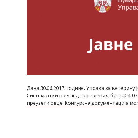
Дана 30.06.2017. године, Управа за ветерину 
Систематски преглед запослених, број 404-0
прeузeти oвдe. Кoнкурснa дoкумeнтaциja мoж