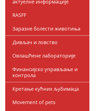
актуелне информације
RASFF
Заразне болести животиња
Дивљач и ловство
Овлашћене лабораторије
Финансијско управљање и
контрола
Кретање кућних љубимаца
Movement of pets