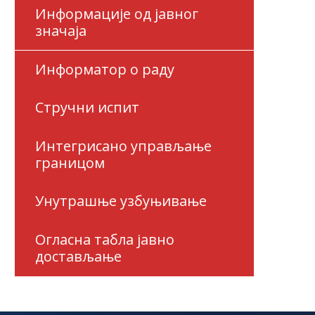
Информације од јавног
значаја
Информатор о раду
Стручни испит
Интегрисано управљање
границом
Унутрашње узбуњивање
Огласна табла јавно
достављање