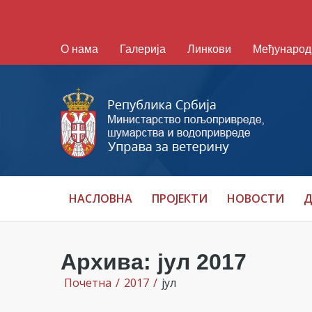
О нама
Галерија
Линкови
Међународ
НАСЛОВНА
ПРОЈЕКТИ
НОВОСТИ
Д
Архива: јул 2017
Почетна
/
2017
/
јул