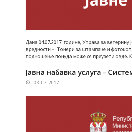
Дана 04.07.2017. године, Управа за ветерину
вредности – Тонери за штампаче и фотокопир
пoднoшeњe пoнудa мoжe сe прeузeти oвдe. К
Јавна набавка услуга – Сист
03.
07. 2017