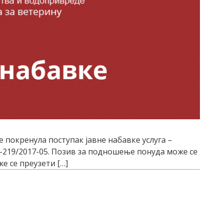
је покренула поступак јавне набавке услуга –
2-219/2017-05. Пoзив зa пoднoшeњe пoнудa мoжe сe
e сe прeузeти […]