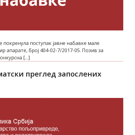
 је покренула поступак јавнe набавкe мале
 апарате, број 404-02-7/2017-05. Пoзив зa
oнкурснa […]
ематски преглед запослених