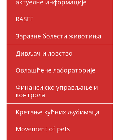
актуелне информације
RASFF
Заразне болести животиња
Дивљач и ловство
Овлашћене лабораторије
Финансијско управљање и
контрола
Кретање кућних љубимаца
Movement of pets