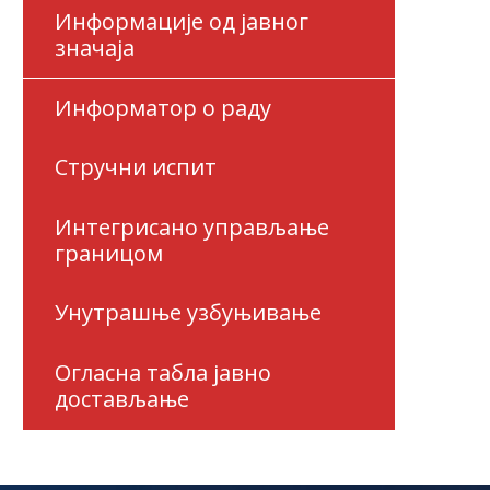
Информације од јавног
значаја
Информатор о раду
Стручни испит
Интегрисано управљање
границом
Унутрашње узбуњивање
Огласна табла јавно
достављање