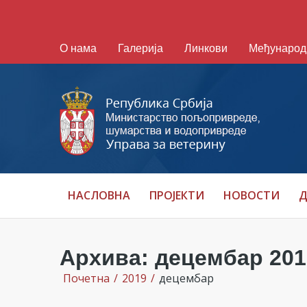
О нама
Галерија
Линкови
Међународ
НАСЛОВНА
ПРОЈЕКТИ
НОВОСТИ
Д
Архива: децембар 201
Почетна
/
2019
/
децембар