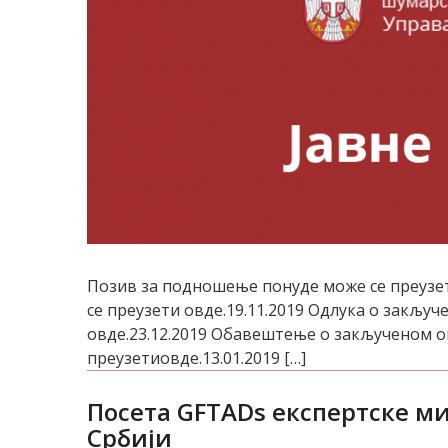
Позив за подношење понуде може се преузет
се преузети овде.19.11.2019 Одлука о закљ
овде.23.12.2019 Обавештење о закљученом 
преузетиовде.13.01.2019 […]
Посета GFTADs експертске ми
Србији