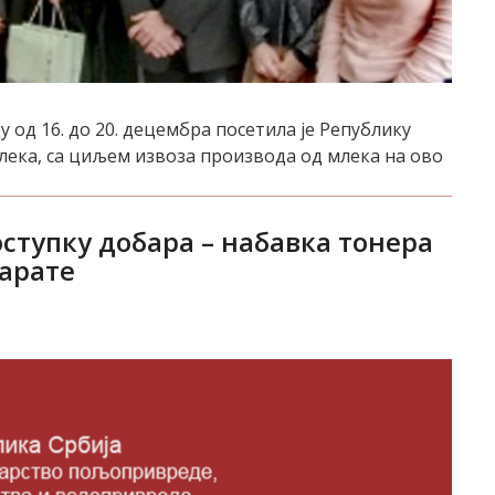
 од 16. до 20. децембра посетила је Републику
лека, са циљем извоза производа од млека на ово
оступку добара – набавка тонера
арате