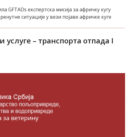
ла GFTADs експертска мисија за афричку кугу
ренутне ситуације у вези појаве афричке куге
 услуге – транспорта отпада I