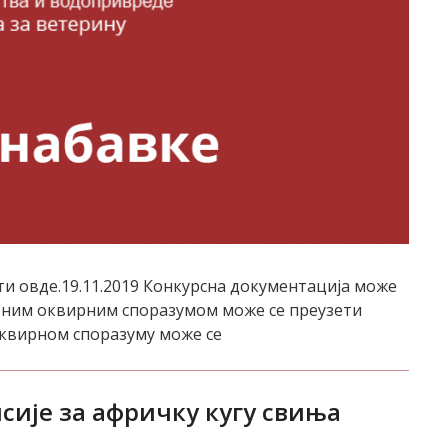
и овде.19.11.2019 Конкурсна документација може
ученим оквирним споразумом може се преузети
оквирном споразуму може се
сије за афричку кугу свиња