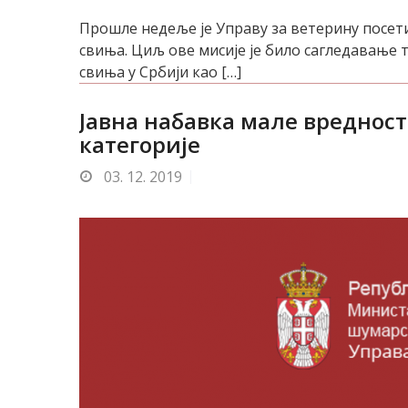
Прошле недеље је Управу за ветерину посети
свиња. Циљ ове мисије је било сагледавање т
свиња у Србији као […]
Јавна набавка мале вредности
категорије
03.
12. 2019