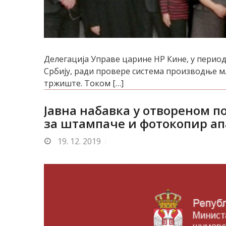
Делегација Управе царине НР Кине, у периоду
Србију, ради провере система производње м
тржиште. Током […]
Јавна набавка у отвореном п
за штампаче и фотокопир ап
19.
12. 2019