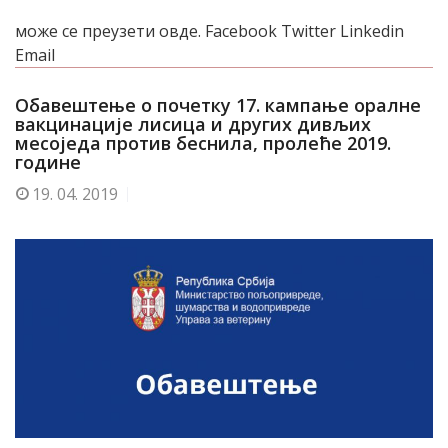
може се преузети овде. Facebook Twitter Linkedin
Email
Обавештење о почетку 17. кампање оралне
вакцинације лисица и других дивљих
месоједа против беснила, пролеће 2019.
године
19.
04. 2019