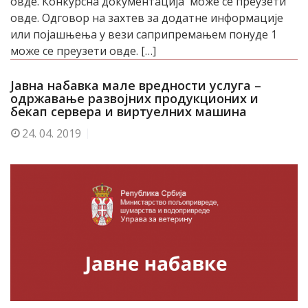
овде. Конкурсна документација може се преузети
овде. Одговор на захтев за додатне информације
или појашњења у вези саприпремањем понуде 1
може се преузети овде. […]
Јавна набавка мале вредности услуга –
одржавање развојних продукционих и
бекап сервера и виртуелних машина
24.
04. 2019