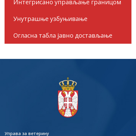
Интегрисано управљање границом
Унутрашње узбуњивање
Огласна табла јавно достављање
Управа за ветерину