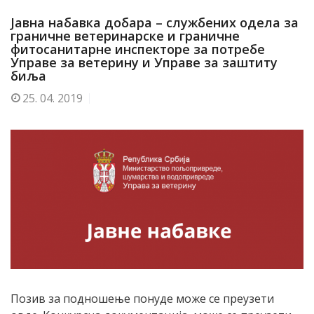
Јавна набавка добара – службених одела за
граничне ветеринарске и граничне
фитосанитарне инспекторе за потребе
Управе за ветерину и Управе за заштиту
биља
25.
04. 2019
Позив за подношење понуде може се преузети