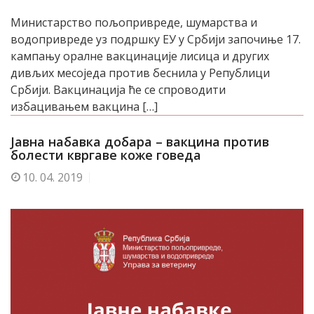
Министарство пољопривреде, шумарства и
водопривреде уз подршку ЕУ у Србији започиње 17.
кампању оралне вакцинације лисица и других
дивљих месоједа против беснила у Републици
Србији. Вакцинација ће се спроводити
избацивањем вакцина […]
Јавна набавка добара – вакцина против
болести квргаве коже говеда
10.
04. 2019