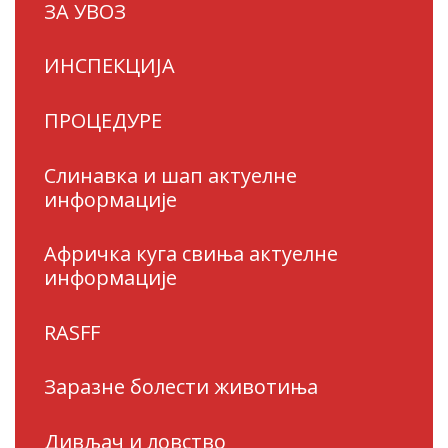
ЗА УВОЗ
ИНСПЕКЦИЈА
ПРОЦЕДУРЕ
Слинавка и шап актуелне
информације
Афричка куга свиња актуелне
информације
RASFF
Заразне болести животиња
Дивљач и ловство